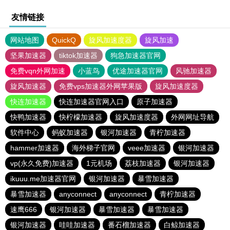
友情链接
网站地图
QuickQ
旋风加速度器
旋风加速
坚果加速器
tiktok加速器
狗急加速器官网
免费vqn外网加速
小蓝鸟
优途加速器官网
风驰加速器
旋风加速器
免费vps加速器外网苹果版
旋风加速度器
快连加速器
快连加速器官网入口
原子加速器
快鸭加速器
快柠檬加速器
旋风加速度器
外网网址导航
软件中心
蚂蚁加速器
银河加速器
青柠加速器
hammer加速器
海外梯子官网
veee加速器
银河加速器
vp(永久免费)加速器
1元机场
荔枝加速器
银河加速器
ikuuu.me加速器官网
银河加速器
暴雪加速器
暴雪加速器
anyconnect
anyconnect
青柠加速器
速鹰666
银河加速器
暴雪加速器
暴雪加速器
银河加速器
哇哇加速器
番石榴加速器
白鲸加速器