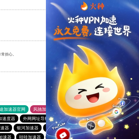
支持
[0]
反对
[0]
支持
[0]
反对
[0]
非常担心。
支持
[0]
反对
[0]
途加速器官网
风驰加速器
旋风加速器
加速度器
外网网址导航
软件中心
蚂蚁加速器
加速器
银河加速器
ikuuu.me加速器官网
银河加速器
加速器
哇哇加速器
番石榴加速器
白鲸加速器