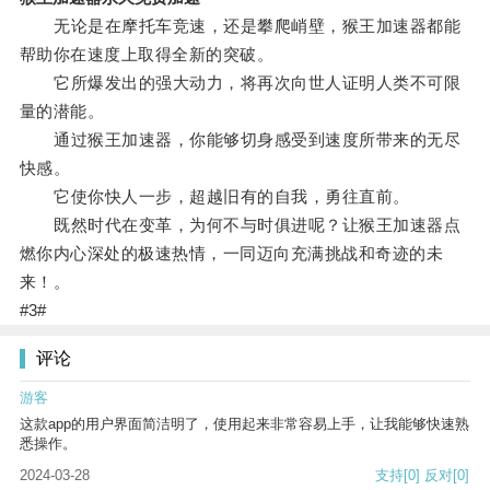
无论是在摩托车竞速，还是攀爬峭壁，猴王加速器都能
帮助你在速度上取得全新的突破。
它所爆发出的强大动力，将再次向世人证明人类不可限
量的潜能。
通过猴王加速器，你能够切身感受到速度所带来的无尽
快感。
它使你快人一步，超越旧有的自我，勇往直前。
既然时代在变革，为何不与时俱进呢？让猴王加速器点
燃你内心深处的极速热情，一同迈向充满挑战和奇迹的未
来！。
#3#
评论
游客
这款app的用户界面简洁明了，使用起来非常容易上手，让我能够快速熟
悉操作。
2024-03-28
支持
[0]
反对
[0]