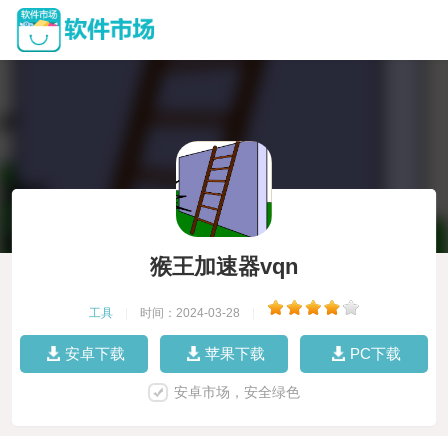
猴王加速器vqn
工具
|
时间：2024-03-28
|
安卓下载
苹果下载
PC下载
安卓市场，安全绿色