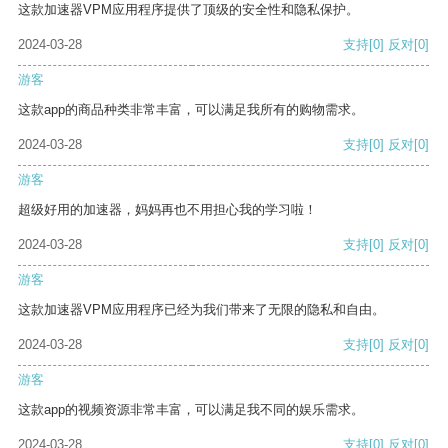
这款加速器VPM应用程序提供了顶级的安全性和隐私保护。
2024-03-28
支持
[0]
反对
[0]
游客
这款app的商品种类非常丰富，可以满足我所有的购物需求。
2024-03-28
支持
[0]
反对
[0]
游客
超级好用的加速器，妈妈再也不用担心我的学习啦！
2024-03-28
支持
[0]
反对
[0]
游客
这款加速器VPM应用程序已经为我们带来了无限的隐私和自由。
2024-03-28
支持
[0]
反对
[0]
游客
这款app的视频资源非常丰富，可以满足我不同的娱乐需求。
2024-03-28
支持
[0]
反对
[0]