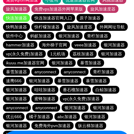
免费vqn外网加速
小蓝鸟
优途加速器官网
风驰加速器
旋风加速器
免费vps加速器外网苹果版
旋风加速度器
快连加速器
快连加速器官网入口
原子加速器
快鸭加速器
快柠檬加速器
旋风加速度器
外网网址导航
软件中心
蚂蚁加速器
银河加速器
青柠加速器
hammer加速器
海外梯子官网
veee加速器
银河加速器
vp(永久免费)加速器
1元机场
荔枝加速器
银河加速器
ikuuu.me加速器官网
银河加速器
暴雪加速器
暴雪加速器
anyconnect
anyconnect
青柠加速器
速鹰666
银河加速器
暴雪加速器
暴雪加速器
银河加速器
哇哇加速器
番石榴加速器
白鲸加速器
银河加速器
蜜蜂加速器
vp(永久免费)加速器
anyconnect
anyconnect
银河加速器
银河加速器
优云666
橘子加速器
abc加速器
银河加速器
银河加速器
免费海外pvn加速器
纵云梯加速器