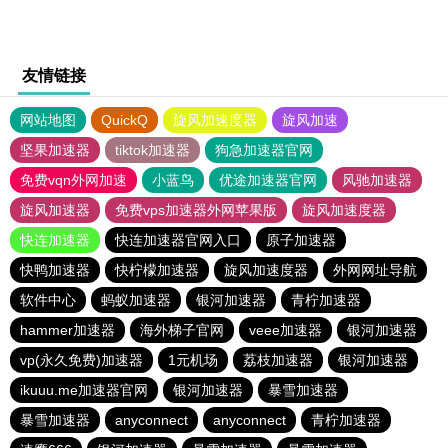
友情链接
网站地图
QuickQ
旋风加速度器
旋风加速
坚果加速器
tiktok加速器
狗急加速器官网
免费vqn外网加速
小蓝鸟
优途加速器官网
风驰加速器
旋风加速器
免费vps加速器外网苹果版
旋风加速度器
快连加速器
快连加速器官网入口
原子加速器
快鸭加速器
快柠檬加速器
旋风加速度器
外网网址导航
软件中心
蚂蚁加速器
银河加速器
青柠加速器
hammer加速器
海外梯子官网
veee加速器
银河加速器
vp(永久免费)加速器
1元机场
荔枝加速器
银河加速器
ikuuu.me加速器官网
银河加速器
暴雪加速器
暴雪加速器
anyconnect
anyconnect
青柠加速器