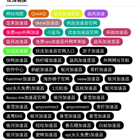
网站地图
QuickQ
旋风加速度器
旋风加速
坚果加速器
tiktok加速器
狗急加速器官网
免费vqn外网加速
小蓝鸟
优途加速器官网
风驰加速器
旋风加速器
免费vps加速器外网苹果版
旋风加速度器
快连加速器
快连加速器官网入口
原子加速器
快鸭加速器
快柠檬加速器
旋风加速度器
外网网址导航
软件中心
蚂蚁加速器
银河加速器
青柠加速器
hammer加速器
海外梯子官网
veee加速器
银河加速器
vp(永久免费)加速器
1元机场
荔枝加速器
银河加速器
ikuuu.me加速器官网
银河加速器
暴雪加速器
暴雪加速器
anyconnect
anyconnect
青柠加速器
速鹰666
银河加速器
暴雪加速器
暴雪加速器
银河加速器
哇哇加速器
番石榴加速器
白鲸加速器
银河加速器
蜜蜂加速器
vp(永久免费)加速器