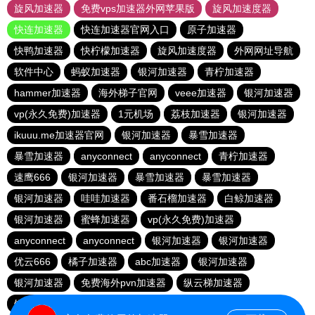
旋风加速器
免费vps加速器外网苹果版
旋风加速度器
快连加速器
快连加速器官网入口
原子加速器
快鸭加速器
快柠檬加速器
旋风加速度器
外网网址导航
软件中心
蚂蚁加速器
银河加速器
青柠加速器
hammer加速器
海外梯子官网
veee加速器
银河加速器
vp(永久免费)加速器
1元机场
荔枝加速器
银河加速器
ikuuu.me加速器官网
银河加速器
暴雪加速器
暴雪加速器
anyconnect
anyconnect
青柠加速器
速鹰666
银河加速器
暴雪加速器
暴雪加速器
银河加速器
哇哇加速器
番石榴加速器
白鲸加速器
银河加速器
蜜蜂加速器
vp(永久免费)加速器
anyconnect
anyconnect
银河加速器
银河加速器
优云666
橘子加速器
abc加速器
银河加速器
银河加速器
免费海外pvn加速器
纵云梯加速器
银河加速器