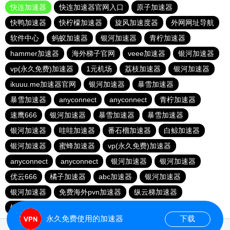
快连加速器
快连加速器官网入口
原子加速器
快鸭加速器
快柠檬加速器
旋风加速度器
外网网址导航
软件中心
蚂蚁加速器
银河加速器
青柠加速器
hammer加速器
海外梯子官网
veee加速器
银河加速器
vp(永久免费)加速器
1元机场
荔枝加速器
银河加速器
ikuuu.me加速器官网
银河加速器
暴雪加速器
暴雪加速器
anyconnect
anyconnect
青柠加速器
速鹰666
银河加速器
暴雪加速器
暴雪加速器
银河加速器
哇哇加速器
番石榴加速器
白鲸加速器
银河加速器
蜜蜂加速器
vp(永久免费)加速器
anyconnect
anyconnect
银河加速器
银河加速器
优云666
橘子加速器
abc加速器
银河加速器
银河加速器
免费海外pvn加速器
纵云梯加速器
银河加速器
永久免费使用的加速器
下载